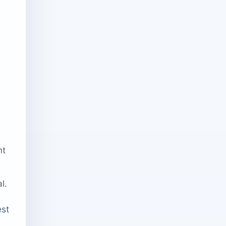
nt
l.
est