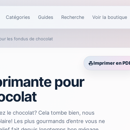
Catégories
Guides
Recherche
Voir la boutique
our les fondus de chocolat
Imprimer en PD
primante pour
ocolat
z le chocolat? Cela tombe bien, nous
plaire! Les plus gourmands d’entre vous ne
relief fait depuis longtemps bon ménage