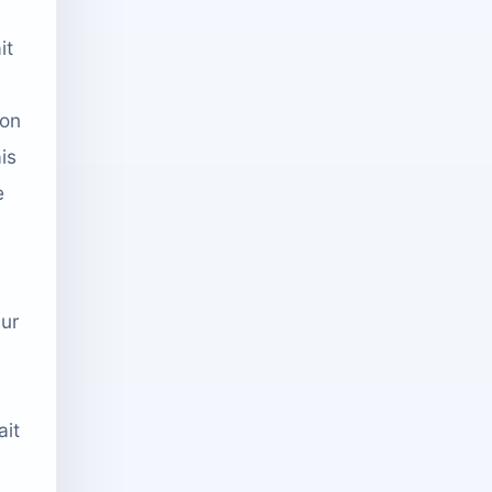
it
ion
is
e
sur
ait